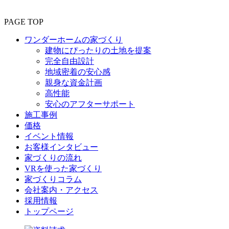
定休日：火曜日、水曜日
PAGE TOP
土地探しや
資金計画もおまかせ！
ワンダーホームの家づくり
建物にぴったりの土地を提案
完全自由設計
地域密着の安心感
親身な資金計画
高性能
安心のアフターサポート
施工事例
価格
イベント情報
お客様インタビュー
家づくりの流れ
VRを使った家づくり
家づくりコラム
会社案内・アクセス
採用情報
トップページ