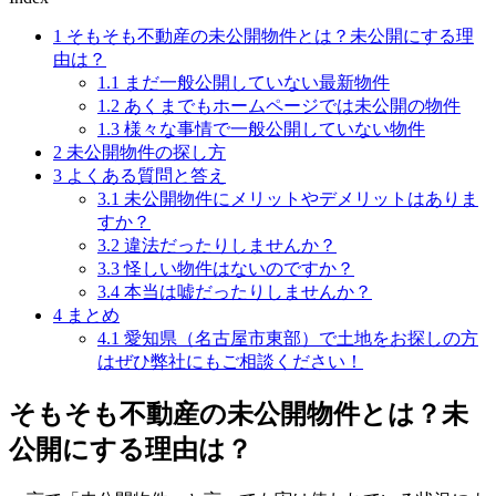
1
そもそも不動産の未公開物件とは？未公開にする理
由は？
1.1
まだ一般公開していない最新物件
1.2
あくまでもホームページでは未公開の物件
1.3
様々な事情で一般公開していない物件
2
未公開物件の探し方
3
よくある質問と答え
3.1
未公開物件にメリットやデメリットはありま
すか？
3.2
違法だったりしませんか？
3.3
怪しい物件はないのですか？
3.4
本当は嘘だったりしませんか？
4
まとめ
4.1
愛知県（名古屋市東部）で土地をお探しの方
はぜひ弊社にもご相談ください！
そもそも不動産の未公開物件とは？未
公開にする理由は？