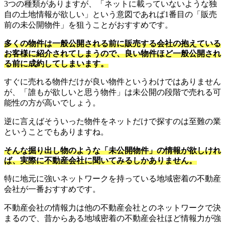
3つの種類がありますが、「ネットに載っていないような独
自の土地情報が欲しい」という意図であれば1番目の「販売
前の未公開物件」を狙うことがおすすめです。
多くの物件は一般公開される前に販売する会社の抱えている
お客様に紹介されてしまうので、良い物件ほど一般公開され
る前に成約してしまいます。
すぐに売れる物件だけが良い物件というわけではありません
が、「誰もが欲しいと思う物件」は未公開の段階で売れる可
能性の方が高いでしょう。
逆に言えばそういった物件をネットだけで探すのは至難の業
ということでもありますね。
そんな掘り出し物のような「未公開物件」の情報が欲しけれ
ば、実際に不動産会社に聞いてみるしかありません。
特に地元に強いネットワークを持っている地域密着の不動産
会社が一番おすすめです。
不動産会社の情報力は他の不動産会社とのネットワークで決
まるので、昔からある地域密着の不動産会社ほど情報力が強